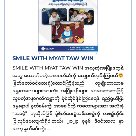
SMILE WITH MYAT TAW WIN
SMILE WITH MYAT TAW WIN အလှဆုံးအပြုံးတွေနဲ့
အတူ တောက်ပတဲ့အနာဂတ်ဆီကို လျှောက်လှမ်းကြမယ်
မြတ်တော်ဝင်ဆေးရုံ(တောင်ကြီး)သည် လူမျိုးဘာသာမ
ရွေးကလေးများအားလုံး အပြုံးပန်းများ ဝေဝေဆာဆာဖြင့်
လှပတဲ့အနာဂတ်ကမ္ဘာကို ပိုင်ဆိုင်နိုင်ကြစေရန် ရည်ရွယ်ပြီး
မွေးရာပါ နှုတ်ခမ်းကွဲ၊ အာခေါင်ကွဲ ကလေးများအား အလုံးစုံ
“အခမဲ့” ကုသိုလ်ဖြစ် ခွဲစိတ်ပေးမှုအစီအစဉ်ကို လစဉ်တိုင်း
ပြုလုပ်ပေးလျက်ရှိပါတယ်။ ၂၀၂၄ ခုနှစ်၊ ဒီဇင်ဘာလ မှာ
တော့ နှုတ်ခမ်းကွဲ၊ ....