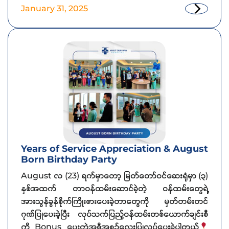
January 31, 2025
Years of Service Appreciation & August
Born Birthday Party
August လ (23) ရက်မှာတော့ မြတ်တော်ဝင်ဆေးရုံမှာ (၃)
နှစ်အထက် တာဝန်ထမ်းဆောင်ခဲ့တဲ့ ဝန်ထမ်းတွေရဲ့
အားသွန်ခွန်စိုက်ကြိုးစားပေးခဲ့တာတွေကို မှတ်တမ်းတင်
ဂုဏ်ပြုပေးခဲ့ပြီး လုပ်သက်ပြည့်ဝန်ထမ်းတစ်ယောက်ချင်းစီ
ကို Bonus ပေးတဲ့အစီအစဉ်‌လေးပြုလုပ်ပေးခဲ့ပါတယ်