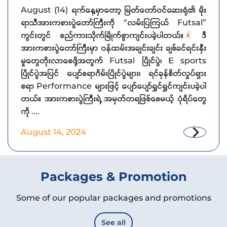
August (14) ရက်နေ့မှာတော့ မြတ်တော်ဝင်ဆေးရုံ၏ မိုး
ရာသီအားကစားပွဲတော်ကြီးကို “လမ်းပြကြယ် Futsal”
ကွင်းတွင် စည်ကားသိုက်မြိုက်စွာကျင်းပခဲ့ပါတယ်။
ဒီ
အားကစားပွဲတော်ကြီးမှာ ဝန်ထမ်းအချင်းချင်း ချစ်ခင်ရင်းနှီး
မှုတွေတိုးလာစေဖို့အတွက် Futsal ပြိုင်ပွဲ၊ E sports
ပြိုင်ပွဲအပြင် ပျော်စရာဂိမ်းပြိုင်ပွဲများ၊ ရင်ခုန်စိတ်လှုပ်ရှား
စရာ Performance များဖြင့် ပျော်ပျော်ရွှင်ရွှင်ကျင်းပခဲ့ပါ
တယ်။ အားကစားပွဲကြီးရဲ့ အမှတ်တရဖြစ်စေမယ့် ပုံရိပ်တွေ
ကို ....
August 14, 2024
Packages & Promotion
Some of our popular packages and promotions
See all