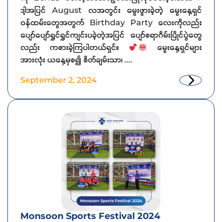
ဒါ့အပြင် August လအတွင်း မွေးဖွားခဲ့တဲ့ မွေးနေ့ရှင်
ဝန်ထမ်းတွေအတွက် Birthday Party လေးကိုလည်း
ပျော်ပျော်ရွှင်ရွှင်ကျင်းပခဲ့တဲ့အပြင် ပျော်စရာဂိမ်းပြိုင်ပွဲတွေ
လည်း ကစားခဲ့ကြပါတယ်ရှင်။
မွေးနေ့ရှင်များ
အားလုံး ယနေ့မှစ၍ စိတ်ချမ်းသာ၊ ....
September 2, 2024
Monsoon Sports Festival 2024