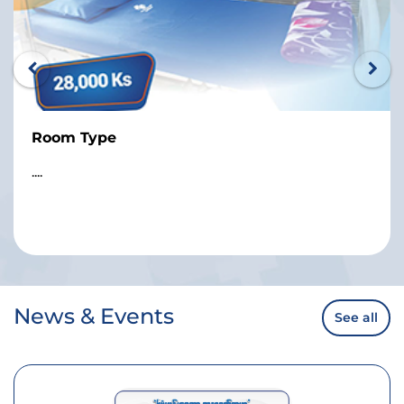
Room Type
....
News & Events
See all