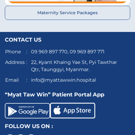
Maternity Service Packages
CONTACT US
Phone
:
09 969 897 770,
09 969 897 771
Address
:
22, Kyant Khaing Yae St, Pyi Tawthar
Qtr, Taunggyi, Myanmar.
Email
:
info@myattawwin.hospital
“Myat Taw Win” Patient Portal App
FOLLOW US ON :