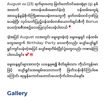
August လ (23) ရက်မှာတော့ မြတ်တော်ဝင်ဆေးရုံမှာ (၃) နှစ်
အထက် တာဝန်ထမ်းဆောင်ခဲ့တဲ့ ဝန်ထမ်းတွေရဲ့
အားသွန်ခွန်စိုက်ကြိုးစားပေးခဲ့တာတွေကို မှတ်တမ်းတင်ဂုဏ်ပြု
ပေးခဲ့ပြီး လုပ်သက်ပြည့်ဝန်ထမ်းတစ်ယောက်ချင်းစီကို Bonus
ပေးတဲ့အစီအစဉ်‌လေးပြုလုပ်ပေးခဲ့ပါတယ်
ဒါ့အပြင် August လအတွင်း မွေးဖွားခဲ့တဲ့ မွေးနေ့ရှင် ဝန်ထမ်း
တွေအတွက် Birthday Party လေးကိုလည်း ပျော်ပျော်ရွှင်
ရွှင်ကျင်းပခဲ့တဲ့အပြင် ပျော်စရာဂိမ်းပြိုင်ပွဲတွေလည်း ကစားခဲ့ကြ
ပါတယ်ရှင်။
မွေးနေ့ရှင်များအားလုံး ယနေ့မှစ၍ စိတ်ချမ်းသာ၊ ကိုယ်ကျန်းမာ
ဖြင့် ပျော်ရွှင်အေးချမ်းသောဘဝကို ဖြတ်သန်းနိုင်ကြပါစေ
ကြောင်း ဆုမွန်ကောင်းတောင်းပေးလိုက်ပါတယ်နော်။
Gallery