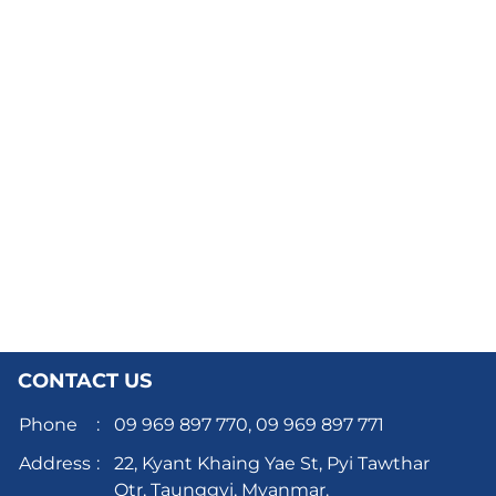
CONTACT US
Phone
:
09 969 897 770,
09 969 897 771
Address
:
22, Kyant Khaing Yae St, Pyi Tawthar
Qtr, Taunggyi, Myanmar.