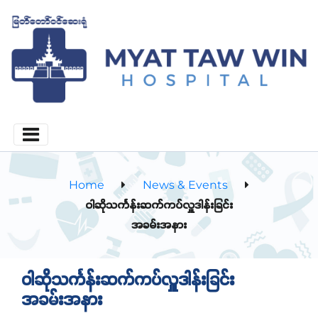
Home
News & Events
ဝါဆိုသင်္ကန်းဆက်ကပ်လှူဒါန်းခြင်း
အခမ်းအနား
ဝါဆိုသင်္ကန်းဆက်ကပ်လှူဒါန်းခြင်း
အခမ်းအနား