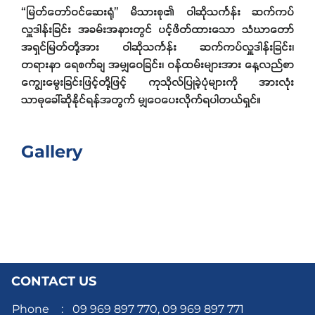
“မြတ်တော်ဝင်ဆေးရုံ” မိသားစု၏ ဝါဆိုသင်္ကန်း ဆက်ကပ်
လှူဒါန်းခြင်း အခမ်းအနားတွင် ပင့်ဖိတ်ထားသော သံဃာတော်
အရှင်မြတ်တို့အား ဝါဆိုသင်္ကန်း ဆက်ကပ်လှူဒါန်းခြင်း၊
တရားနာ ရေစက်ချ အမျှဝေခြင်း၊ ဝန်ထမ်းများအား နေ့လည်စာ
ကျွေးမွေးခြင်းဖြင့်တို့ဖြင့် ကုသိုလ်ပြုခဲ့ပုံများကို အားလုံး
သာဓုခေါ်ဆိုနိုင်ရန်အတွက် မျှဝေပေးလိုက်ရပါတယ်ရှင်။
Gallery
CONTACT US
Phone
:
09 969 897 770,
09 969 897 771