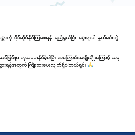
ိုင်ဆိုင်နိုင်ကြစေရန် ရည်ရွယ်ပြီး မွေးရာပါ နှုတ်ခမ်းကွဲ၊
ြင်စွာ ကုသပေးနိုင်ခဲ့ပါပြီ။ အကြောင်းအမျိုးမျိုးကြောင့် ယခု
ားရန်အတွက် ကြိုးစားပေးလျက်ရှိပါတယ်ရှင်။