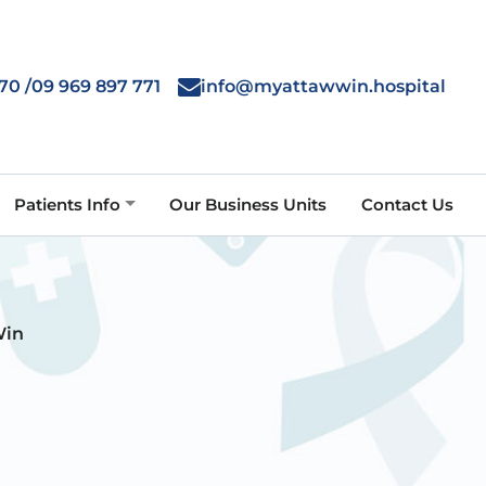
70 /
09 969 897 771
info@myattawwin.hospital
Patients Info
Our Business Units
Contact Us
Win