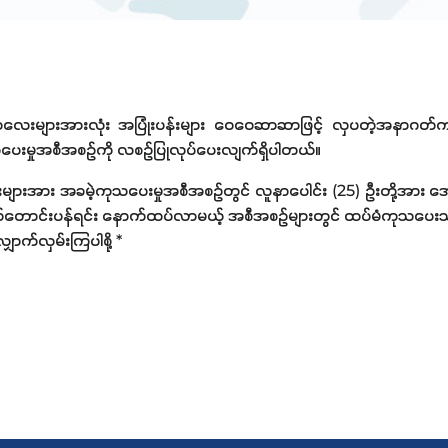
ျားအားလုံး အပြုံးပန်းများ ဝေဝေဆာဆာဖြင့် လှပတဲ့အနာဂတ်ကမ္ဘာကို ပ
ိတ်ပေးမှုအစီအစဉ်ကို လစဉ်ပြုလုပ်ပေးလျက်ရှိပါတယ်။
းအား အခမဲ့ကုသပေးမှုအစီအစဥ်တွင် လူနာပေါင်း (25) ဦးတို့အား အောင်မ
်တောင်းပန်ရင်း နောက်ထပ်လာမယ့် အစီအစဥ်များတွင် ထပ်မံကုသပေးသွ
ောက်လှမ်းကြပါစို့ *