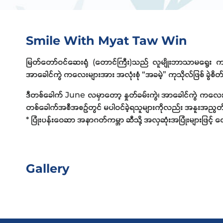
Smile With Myat Taw Win
မြတ်တော်ဝင်ဆေးရုံ (တောင်ကြီး)သည် လူမျိုးဘာသာမရွေး ကလေးမ
အာခေါင်ကွဲ ကလေးများအား အလုံးစုံ “အခမဲ့” ကုသိုလ်ဖြစ် ခွဲစ
ဒီတစ်ခေါက် June လမှာတော့ နှုတ်ခမ်းကွဲ၊ အာခေါင်ကွဲ ကလေးမျာ
တစ်ခေါက်အစီအစဥ်တွင် မပါဝင်ခဲ့ရသူများကိုလည်း အနူးအညွတ
* ပြုံးပန်းဝေဆာ အနာဂတ်ကမ္ဘာ ဆီသို့ အလှဆုံးအပြုံးများဖြင့် လျှ
Gallery